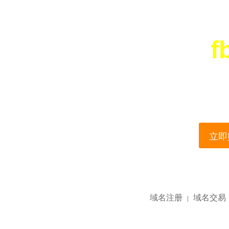
f
您所访问的域名正在
This domain name is current
立即购
域名注册
域名交易
|